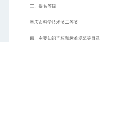
三、提名等级
重庆市科学技术奖二等奖
四、主要知识产权和标准规范等目录
(一)主要知识产权
[1]发明专利：车辆座舱音效的控制方法、装置、车辆及存储介
嘉鑫，王泽锫，刘铜阳，雷海东。
[2]发明专利：一种车联网中基于边缘计算和深度强化学习的
茂，范琪琳，杨正益，文俊浩。
[3]发明专利：语音识别方法、模型的训练方法、装置、电子设
永亮，贺刚，平涛，郑彩虹。