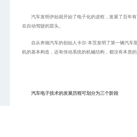
汽车发明伊始就开始了电子化的进程，发展了百年有余
在自动驾驶的苗头。
自从奔驰汽车的创始人卡尔·本茨发明了第一辆汽车那
机的基本构造，还有传动系统的机械结构，都没有本质的
汽车电子技术的发展历程可划分为三个阶段
第一阶段：单独控制阶段，20世纪50年代到60年代
模块，主要是为了提高性能和降低成本。20世纪60年代
第二阶段：集中控制阶段，20世纪70年代到80年代.