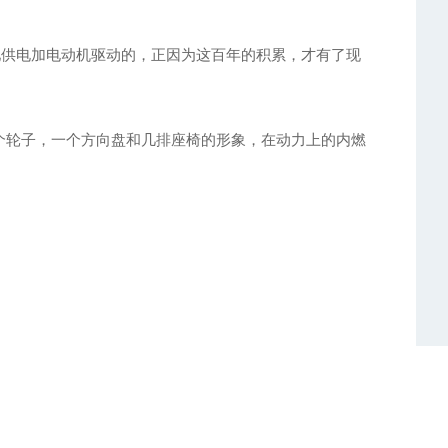
供电加电动机驱动的，正因为这百年的积累，才有了现
个轮子，一个方向盘和几排座椅的形象，在动力上的内燃
电子装置发展为独立的零部件，比如，发动机的电子点火
决的主要问题是节能减排和提高安全性。
提高和存储容量的增加，使得汽车电子控制单元(ECU)