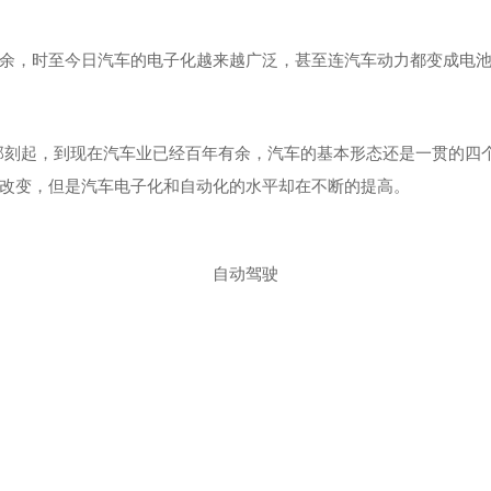
，时至今日汽车的电子化越来越广泛，甚至连汽车动力都变成电池
刻起，到现在汽车业已经百年有余，汽车的基本形态还是一贯的四
改变，但是汽车电子化和自动化的水平却在不断的提高。
自动驾驶
，是汽车电子技术发展的初级阶段，由原有的机械构造的置换型分立
后期到70年代，出现了将各种分立电子装置组合起来的电子系统，解
由于采用了数字电路及大规模集成电路，同时，得益于CPU运算速度的